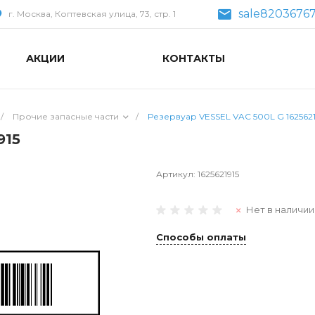
sale82036767
г. Москва, Коптевская улица, 73, стр. 1
АКЦИИ
КОНТАКТЫ
/
Прочие запасные части
/
Резервуар VESSEL VAC 500L G 1625621
915
Артикул:
1625621915
Нет в наличии
Способы оплаты