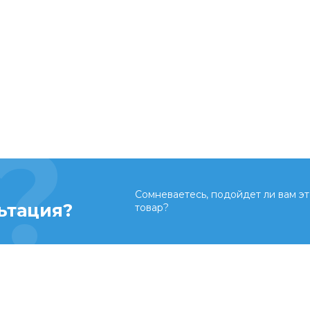
Сомневаетесь, подойдет ли вам эт
ьтация?
товар?