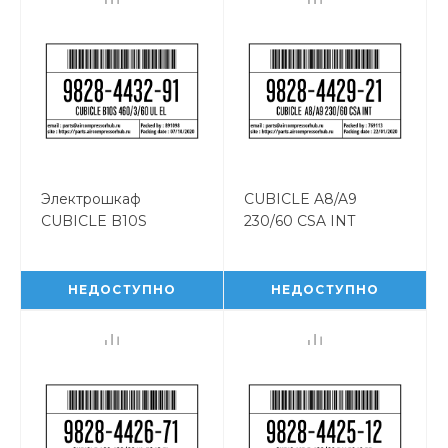
Электрошкаф
CUBICLE A8/A9
CUBICLE B10S
230/60 CSA INT
460/3/60 UL EL
CUBICLE A8/A9
9828443291
230/60 CSA INT
9828442921
НЕДОСТУПНО
НЕДОСТУПНО