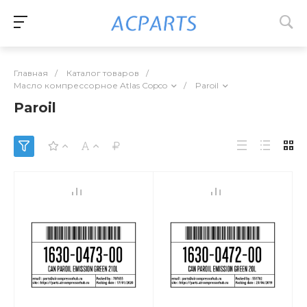
Главная
/
Каталог товаров
/
Масло компрессорное Atlas Copco
/
Paroil
Paroil