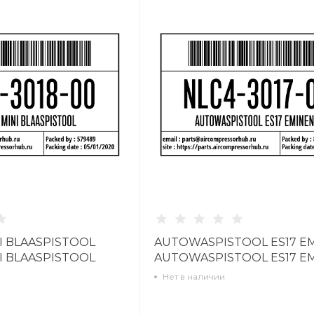
I BLAASPISTOOL
AUTOWASPISTOOL ES17 E
I BLAASPISTOOL
AUTOWASPISTOOL ES17 E
NLC4301700
Нет в наличии