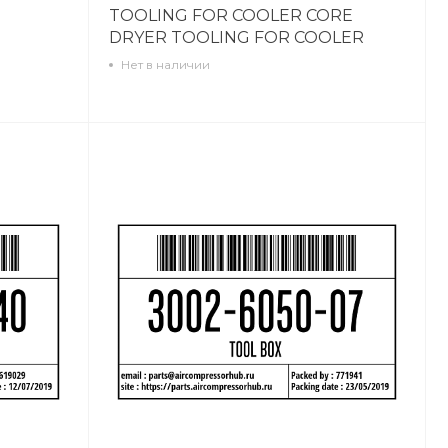
TOOLING FOR COOLER CORE
DRYER TOOLING FOR COOLER
CORE DRYER 3002616141
Нет в наличии