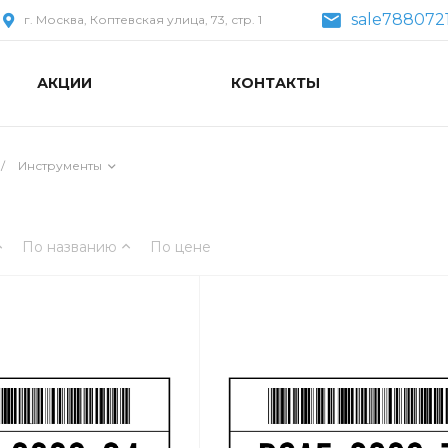
sale788072
г. Москва, Коптевская улица, 73, стр. 1
АКЦИИ
КОНТАКТЫ
/
Инструменты
По названию
По цене