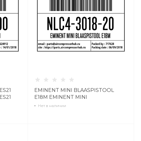
ES21
EMINENT MINI BLAASPISTOOL
ES21
E18M EMINENT MINI
BLAASPISTOOL E18M NLC4301820
Нет в наличии