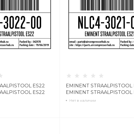
AALPISTOOL ES22
EMINENT STRAALPISTOOL 
AALPISTOOL ES22
EMINENT STRAALPISTOOL 
NLC4302100
Нет в наличии