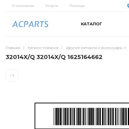
О компании
Услуги
Помощь
КАТАЛОГ
Главная
/
Каталог товаров
/
Другие запчасти и аксессуары
32014X/Q 32014X/Q 1625164662