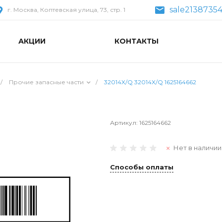
sale2138735
г. Москва, Коптевская улица, 73, стр. 1
АКЦИИ
КОНТАКТЫ
/
Прочие запасные части
/
32014X/Q 32014X/Q 1625164662
Артикул:
1625164662
Нет в наличии
Способы оплаты