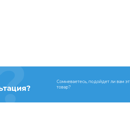
Сомневаетесь, подойдет ли вам эт
ьтация?
товар?