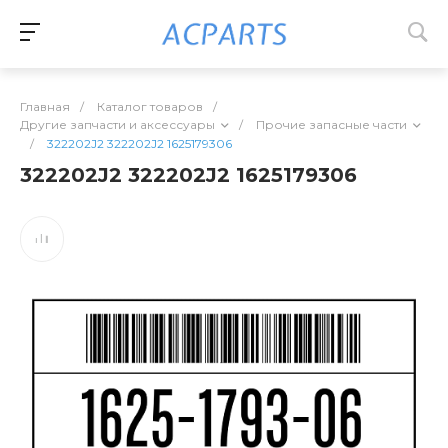
Главная
/
Каталог товаров
/
Другие запчасти и аксессуары
/
Прочие запасные части
/
322202J2 322202J2 1625179306
322202J2 322202J2 1625179306