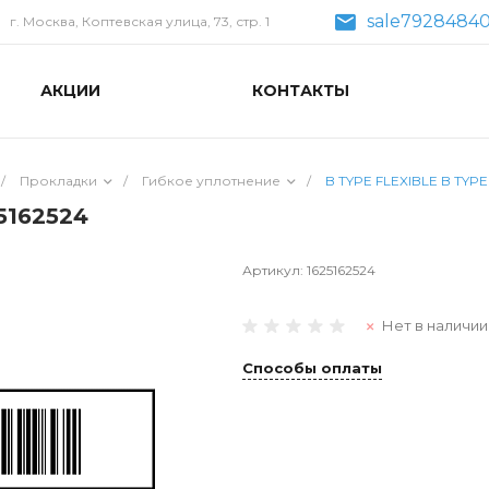
sale79284840
г. Москва, Коптевская улица, 73, стр. 1
АКЦИИ
КОНТАКТЫ
/
Прокладки
/
Гибкое уплотнение
/
B TYPE FLEXIBLE B TYPE
5162524
Артикул:
1625162524
Нет в наличии
Способы оплаты