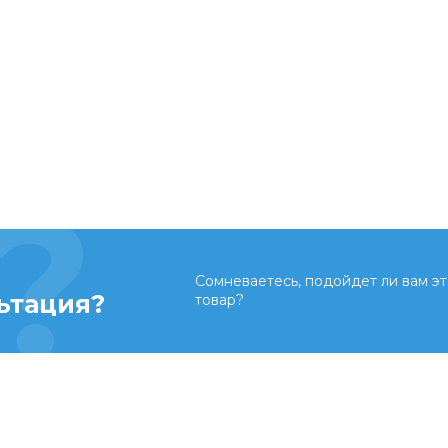
Сомневаетесь, подойдет ли вам эт
ьтация?
товар?