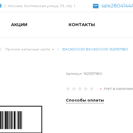
sale2804144
г. Москва, Коптевская улица, 73, стр. 1
АКЦИИ
КОНТАКТЫ
/
Прочие запасные части
/
BACKDOOR BACKDOOR 1625157580
Артикул:
1625157580
Нет в наличии
Способы оплаты