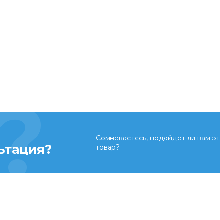
Сомневаетесь, подойдет ли вам эт
ьтация?
товар?