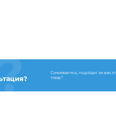
Сомневаетесь, подойдет ли вам эт
ьтация?
товар?