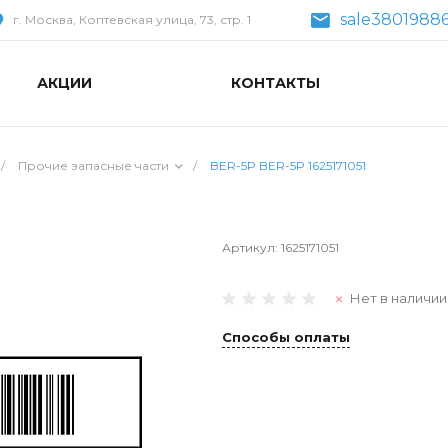
sale38019886
г. Москва, Коптевская улица, 73, стр. 1
АКЦИИ
КОНТАКТЫ
/
Прочие запасные части
/
BER-5P BER-5P 1625171051
Артикул:
1625171051
Нет в наличии
Способы оплаты