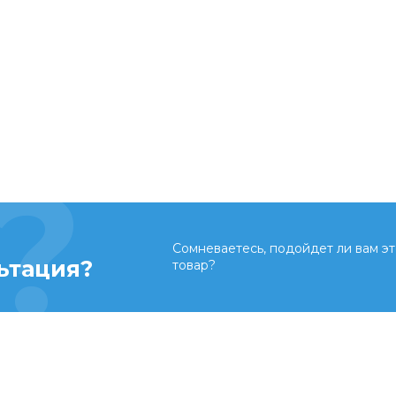
Сомневаетесь, подойдет ли вам эт
ьтация?
товар?