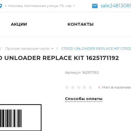
sale2481308
г. Москва, Коптевская улица, 73, стр. 1
АКЦИИ
КОНТАКТЫ
/
Прочие запасные части
/
C111GD UNLOADER REPLACE KIT C111GD
D UNLOADER REPLACE KIT 1625171192
Артикул:
1625171192
Нет в наличии
Способы оплаты