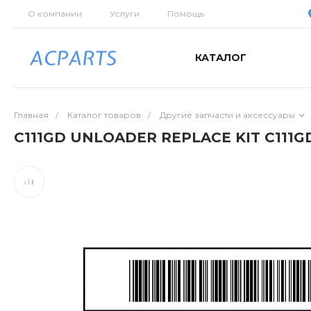
О компании
Услуги
Помощь
КАТАЛОГ
Главная
/
Каталог товаров
/
Другие запчасти и аксессуары
C111GD UNLOADER REPLACE KIT C111G