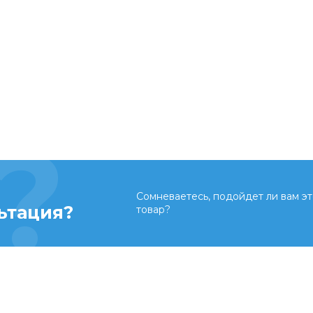
Сомневаетесь, подойдет ли вам эт
ьтация?
товар?