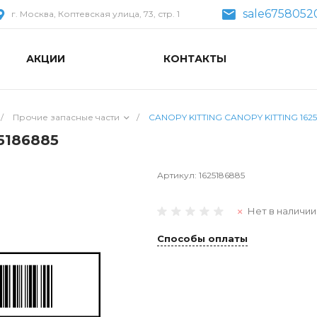
sale6758052
г. Москва, Коптевская улица, 73, стр. 1
АКЦИИ
КОНТАКТЫ
/
Прочие запасные части
/
CANOPY KITTING CANOPY KITTING 1625
5186885
Артикул:
1625186885
Нет в наличии
Способы оплаты