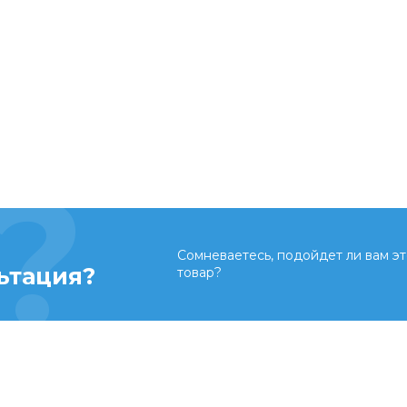
Сомневаетесь, подойдет ли вам эт
ьтация?
товар?