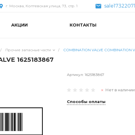
sale1732207
г. Москва, Коптевская улица, 73, стр. 1
АКЦИИ
КОНТАКТЫ
/
Прочие запасные части
/
COMBINATION VALVE COMBINATION VA
LVE 1625183867
Артикул:
1625183867
Нет в наличии
Способы оплаты