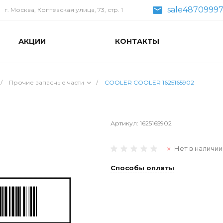
sale48709997
г. Москва, Коптевская улица, 73, стр. 1
АКЦИИ
КОНТАКТЫ
/
Прочие запасные части
/
COOLER COOLER 1625165902
Артикул:
1625165902
Нет в наличии
Способы оплаты