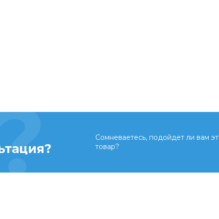
Сомневаетесь, подойдет ли вам эт
ьтация?
товар?