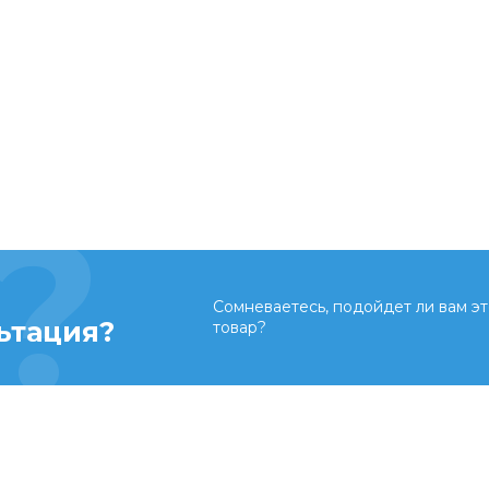
Сомневаетесь, подойдет ли вам эт
ьтация?
товар?