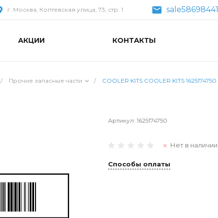
sale5869844
г. Москва, Коптевская улица, 73, стр. 1
АКЦИИ
КОНТАКТЫ
/
Прочие запасные части
/
COOLER KITS COOLER KITS 1625174750
Артикул:
1625174750
Нет в наличии
Способы оплаты