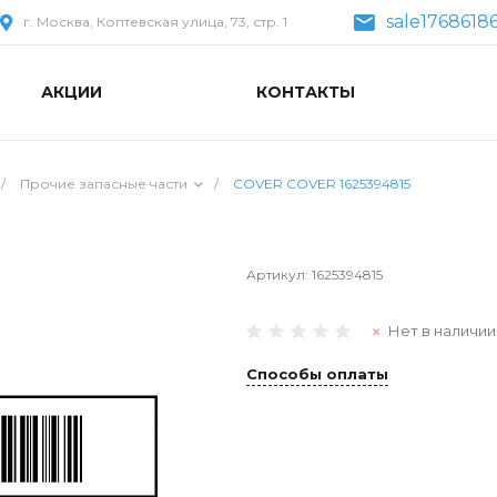
sale1768618
г. Москва, Коптевская улица, 73, стр. 1
АКЦИИ
КОНТАКТЫ
/
Прочие запасные части
/
COVER COVER 1625394815
Артикул:
1625394815
Нет в наличии
Способы оплаты