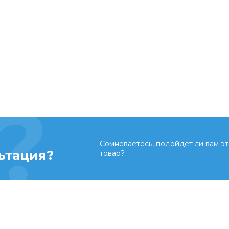
Сомневаетесь, подойдет ли вам эт
ьтация?
товар?