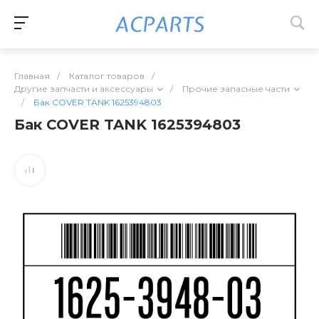
Главная
/
Каталог товаров
/
Другие запчасти и аксессуары
/
Прочие запасные части
/
Бак COVER TANK 1625394803
Бак COVER TANK 1625394803