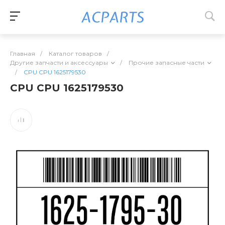
Главная
/
Каталог товаров
/
Другие запчасти и аксессуары
/
Прочие запасные части
/
CPU CPU 1625179530
CPU CPU 1625179530