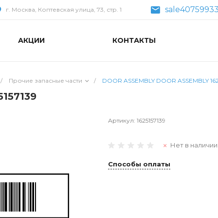
sale40759933
г. Москва, Коптевская улица, 73, стр. 1
АКЦИИ
КОНТАКТЫ
/
Прочие запасные части
/
DOOR ASSEMBLY DOOR ASSEMBLY 1625
157139
Артикул:
1625157139
Нет в наличии
Способы оплаты