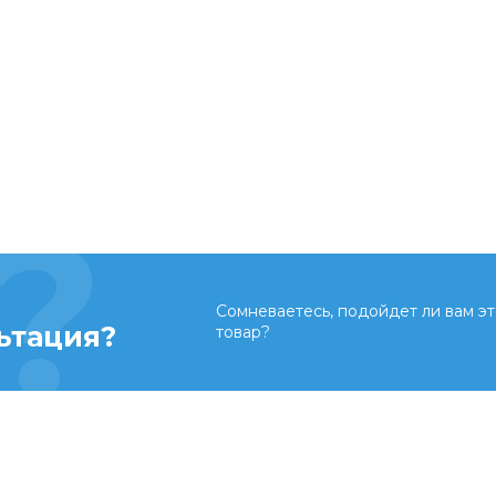
Сомневаетесь, подойдет ли вам эт
ьтация?
товар?