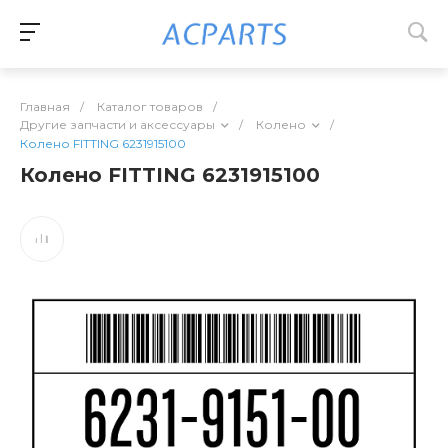
Главная
/
Каталог товаров
/
Другие запчасти и аксессуары
/
Колено
/
Колено FITTING 6231915100
Колено FITTING 6231915100