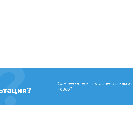
Сомневаетесь, подойдет ли вам эт
ьтация?
товар?