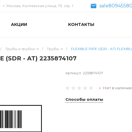
sale80945580
г. Москва, Коптевская улица, 73, стр. 1
АКЦИИ
КОНТАКТЫ
/
Трубы и трубки
/
Трубы
/
FLEXIBLE PIPE (SDR - AT) FLEXIBL
E (SDR - AT) 2235874107
Артикул:
2235874107
Нет в наличии
Способы оплаты