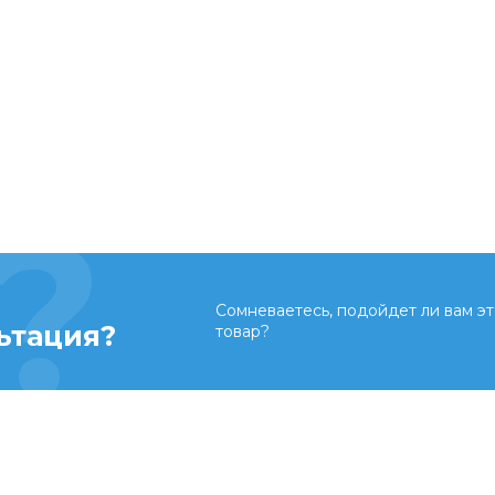
Сомневаетесь, подойдет ли вам эт
ьтация?
товар?