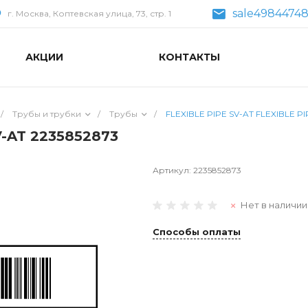
sale49844748
г. Москва, Коптевская улица, 73, стр. 1
АКЦИИ
КОНТАКТЫ
/
Трубы и трубки
/
Трубы
/
FLEXIBLE PIPE SV-AT FLEXIBLE PI
V-AT 2235852873
Артикул:
2235852873
Нет в наличии
Способы оплаты