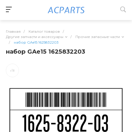
Главная
/
Каталог товаров
/
Другие запчасти и аксессуары
/
Прочие запасные части
/
набор GAe15 1625832203
набор GAe15 1625832203