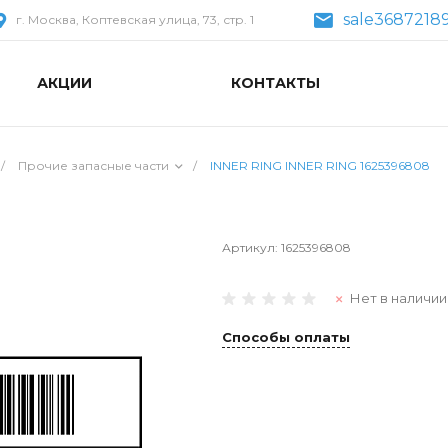
sale3687218
г. Москва, Коптевская улица, 73, стр. 1
АКЦИИ
КОНТАКТЫ
/
Прочие запасные части
/
INNER RING INNER RING 1625396808
Артикул:
1625396808
Нет в наличии
Способы оплаты