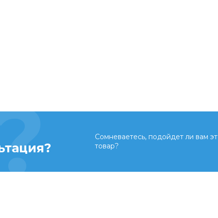
Сомневаетесь, подойдет ли вам эт
ьтация?
товар?