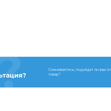
Сомневаетесь, подойдет ли вам эт
ьтация?
товар?