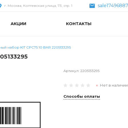
sale1749688
г. Москва, Коптевская улица, 73, стр. 1
АКЦИИ
КОНТАКТЫ
ый набор KIT CPC75 10 BAR 2205133295
05133295
Артикул:
2205133295
Нет в наличии
Способы оплаты