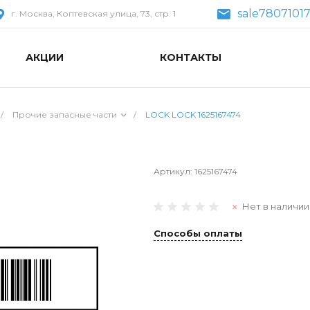
sale7807101
г. Москва, Коптевская улица, 73, стр. 1
АКЦИИ
КОНТАКТЫ
/
Прочие запасные части
/
LOCK LOCK 1625167474
Артикул:
1625167474
Нет в наличии
Способы оплаты