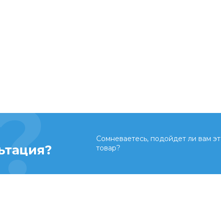
Сомневаетесь, подойдет ли вам эт
ьтация?
товар?