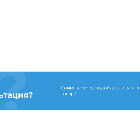
Сомневаетесь, подойдет ли вам эт
ьтация?
товар?