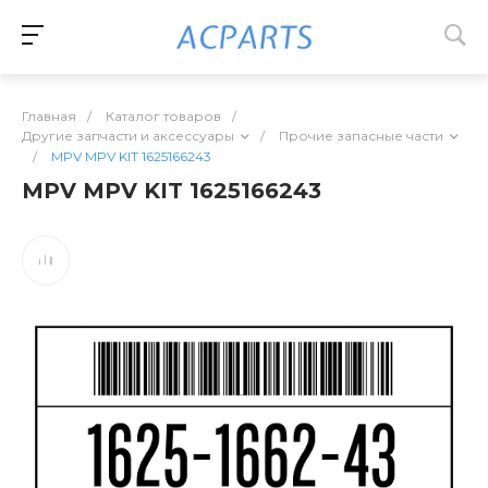
Главная
/
Каталог товаров
/
Другие запчасти и аксессуары
/
Прочие запасные части
/
MPV MPV KIT 1625166243
MPV MPV KIT 1625166243