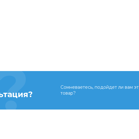
Сомневаетесь, подойдет ли вам эт
ьтация?
товар?