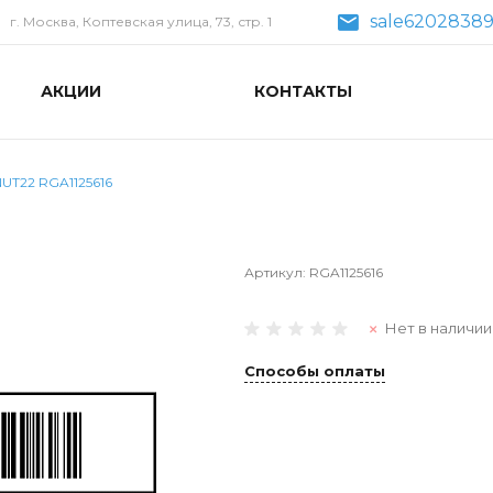
sale62028389
г. Москва, Коптевская улица, 73, стр. 1
АКЦИИ
КОНТАКТЫ
UT22 RGA1125616
Артикул:
RGA1125616
Нет в наличии
Способы оплаты