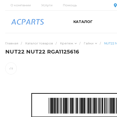
О компании
Услуги
Помощь
КАТАЛОГ
Главная
/
Каталог товаров
/
Крепеж
/
Гайки
/
NUT22 N
NUT22 NUT22 RGA1125616