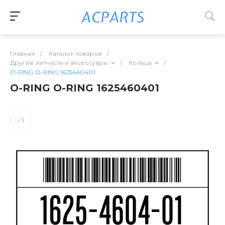
Главная
/
Каталог товаров
/
Другие запчасти и аксессуары
/
Кольца
/
O-RING O-RING 1625460401
O-RING O-RING 1625460401