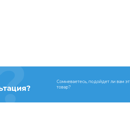
Сомневаетесь, подойдет ли вам эт
ьтация?
товар?