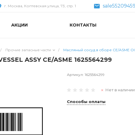
sale55209459
г. Москва, Коптевская улица, 73, стр. 1
АКЦИИ
КОНТАКТЫ
/
Прочие запасные части
/
Масляный сосуд в сборе CE/ASME OI
VESSEL ASSY CE/ASME 1625564299
Артикул:
1625564299
Нет в наличии
Способы оплаты