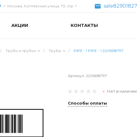
sale82901827
г. Москва, Коптевская улица, 73, стр. 1
АКЦИИ
КОНТАКТЫ
/
Трубы и трубки
/
Трубы
/
PIPE - 1 PIPE - 1 2205618797
Артикул:
2205618797
Нет в наличии
Способы оплаты