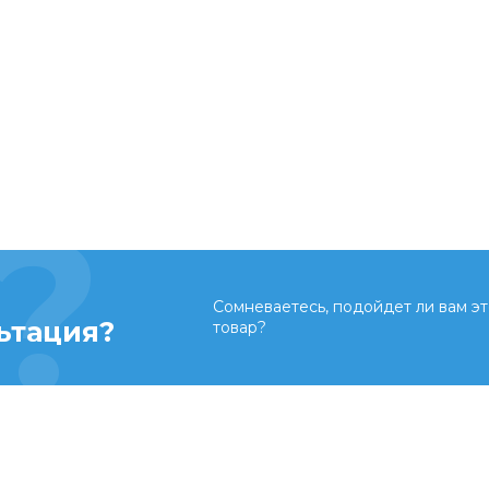
Сомневаетесь, подойдет ли вам эт
ьтация?
товар?