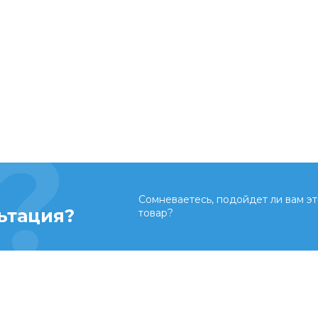
Сомневаетесь, подойдет ли вам эт
ьтация?
товар?