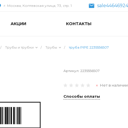
sale44646924
г. Москва, Коптевская улица, 73, стр. 1
АКЦИИ
КОНТАКТЫ
/
Трубы и трубки
/
Трубы
/
труба PIPE 2235556507
Артикул:
2235556507
Нет в наличии
Способы оплаты