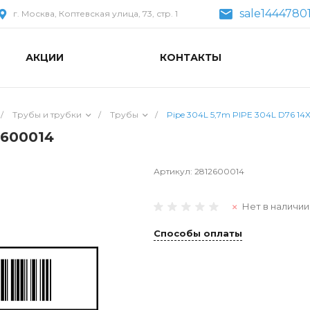
sale1444780
г. Москва, Коптевская улица, 73, стр. 1
АКЦИИ
КОНТАКТЫ
/
Трубы и трубки
/
Трубы
/
Pipe 304L 5,7m PIPE 304L D76 14
2600014
Артикул:
2812600014
Нет в наличии
Способы оплаты