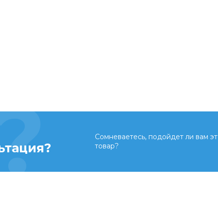
Сомневаетесь, подойдет ли вам эт
ьтация?
товар?