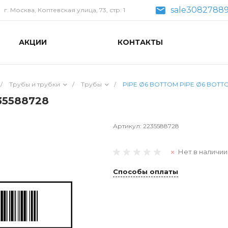
sale30827889
г. Москва, Коптевская улица, 73, стр. 1
АКЦИИ
КОНТАКТЫ
/
Трубы и трубки
/
Трубы
/
PIPE Ø6 BOTTOM PIPE Ø6 BOTTO
35588728
Артикул:
2235588728
Нет в наличии
Способы оплаты