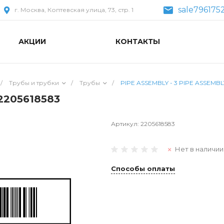
sale796175
г. Москва, Коптевская улица, 73, стр. 1
АКЦИИ
КОНТАКТЫ
/
Трубы и трубки
/
Трубы
/
PIPE ASSEMBLY - 3 PIPE ASSEMBLY
 2205618583
Артикул:
2205618583
Нет в наличии
Способы оплаты