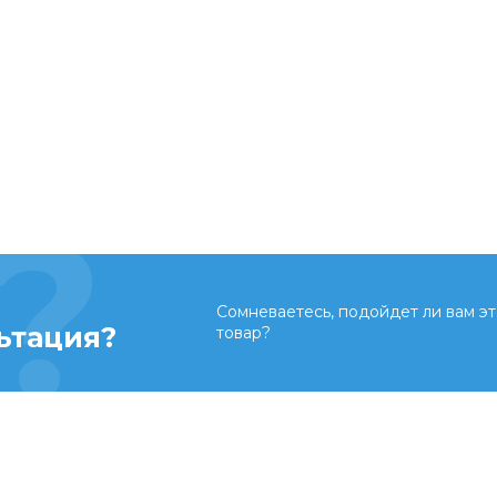
Сомневаетесь, подойдет ли вам эт
ьтация?
товар?