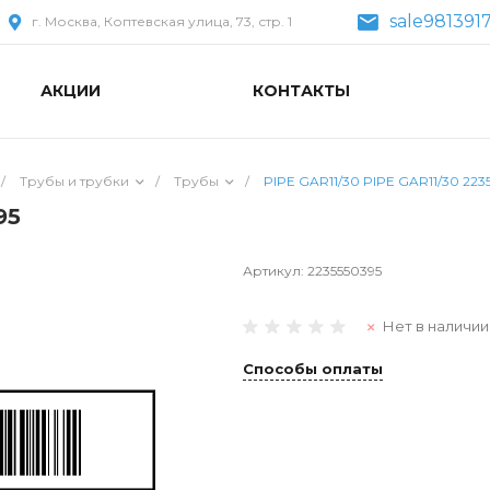
sale981391
г. Москва, Коптевская улица, 73, стр. 1
АКЦИИ
КОНТАКТЫ
/
Трубы и трубки
/
Трубы
/
PIPE GAR11/30 PIPE GAR11/30 223
95
Артикул:
2235550395
Нет в наличии
Способы оплаты