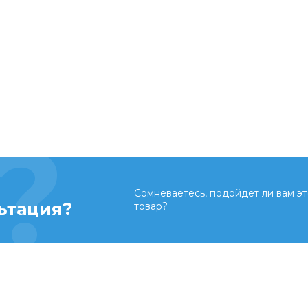
Сомневаетесь, подойдет ли вам эт
ьтация?
товар?