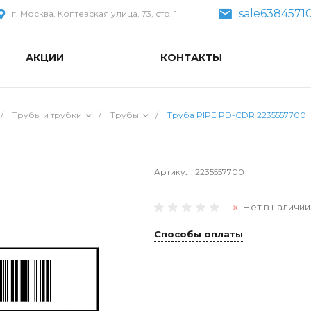
sale6384571
г. Москва, Коптевская улица, 73, стр. 1
АКЦИИ
КОНТАКТЫ
/
Трубы и трубки
/
Трубы
/
Труба PIPE PD-CDR 2235557700
Артикул:
2235557700
Нет в наличии
Способы оплаты