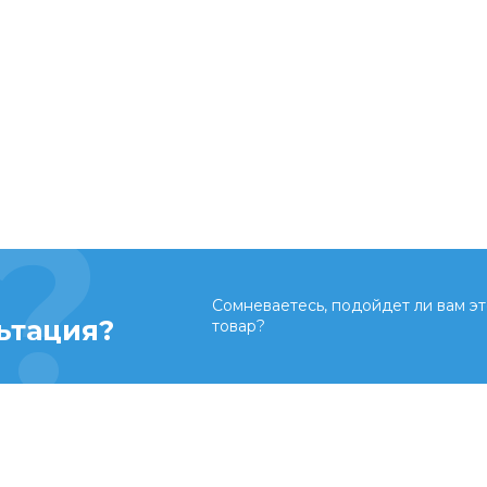
Сомневаетесь, подойдет ли вам эт
ьтация?
товар?