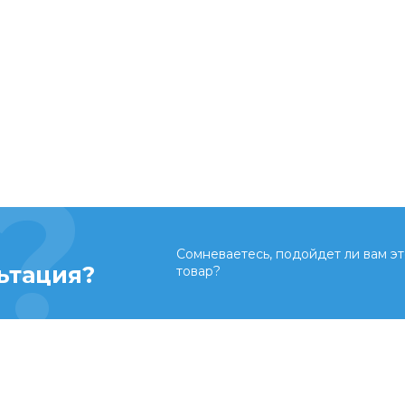
Сомневаетесь, подойдет ли вам эт
ьтация?
товар?