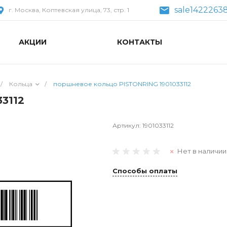
sale1422263
г. Москва, Коптевская улица, 73, стр. 1
АКЦИИ
КОНТАКТЫ
/
Кольца
/
поршневое кольцо PISTONRING 1901033112
3112
Артикул:
1901033112
Нет в наличии
Способы оплаты