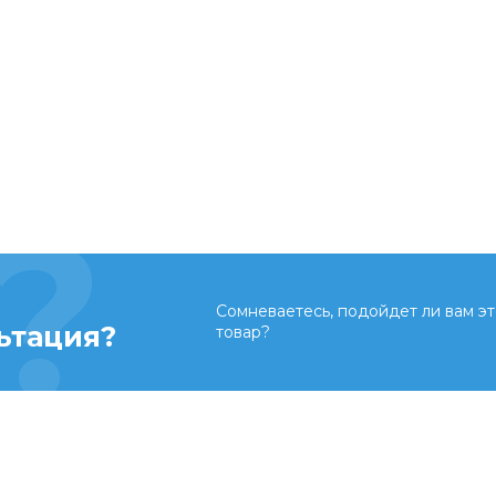
Сомневаетесь, подойдет ли вам эт
ьтация?
товар?