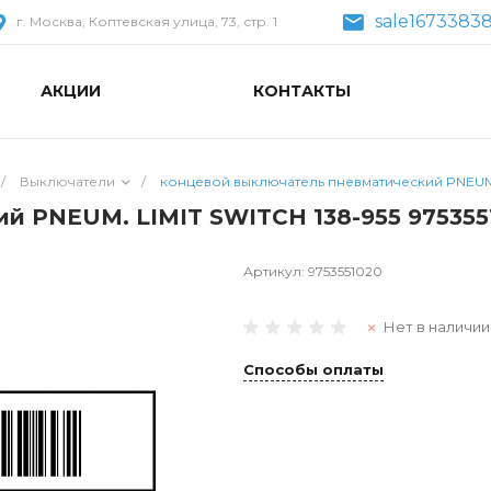
sale1673383
г. Москва, Коптевская улица, 73, стр. 1
АКЦИИ
КОНТАКТЫ
/
Выключатели
/
концевой выключатель пневматический PNEUM. 
й PNEUM. LIMIT SWITCH 138-955 975355
Артикул:
9753551020
Нет в наличии
Способы оплаты