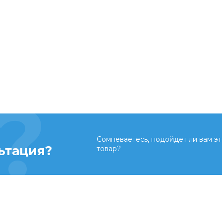
Сомневаетесь, подойдет ли вам эт
ьтация?
товар?