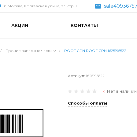
sale40936757
г. Москва, Коптевская улица, 73, стр. 1
АКЦИИ
КОНТАКТЫ
/
Прочие запасные части
/
ROOF CPN ROOF CPN 1625195522
Артикул:
1625195522
Нет в наличии
Способы оплаты