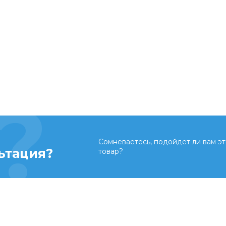
Сомневаетесь, подойдет ли вам эт
ьтация?
товар?