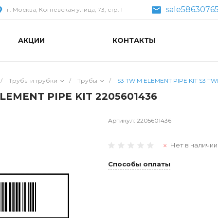
sale58630765
г. Москва, Коптевская улица, 73, стр. 1
АКЦИИ
КОНТАКТЫ
/
Трубы и трубки
/
Трубы
/
S3 TWIM ELEMENT PIPE KIT S3 TW
LEMENT PIPE KIT 2205601436
Артикул:
2205601436
Нет в наличии
Способы оплаты