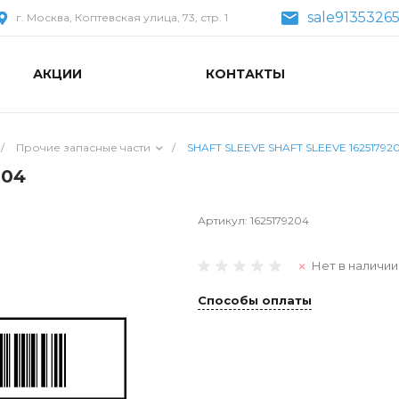
sale9135326
г. Москва, Коптевская улица, 73, стр. 1
АКЦИИ
КОНТАКТЫ
/
Прочие запасные части
/
SHAFT SLEEVE SHAFT SLEEVE 16251792
204
Артикул:
1625179204
Нет в наличии
Способы оплаты