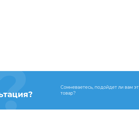
Сомневаетесь, подойдет ли вам эт
ьтация?
товар?