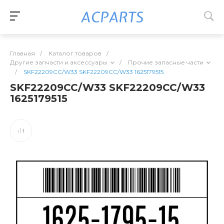
Главная
/
Каталог товаров
/
Другие запчасти и аксессуары
/
Прочие запасные части
/
SKF22209CC/W33 SKF22209CC/W33 1625179515
SKF22209CC/W33 SKF22209CC/W33
1625179515