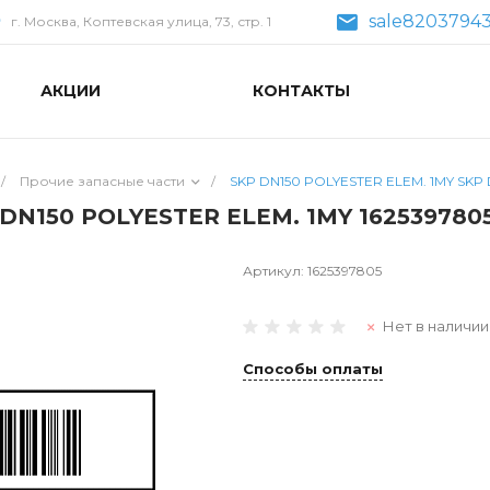
sale82037943
г. Москва, Коптевская улица, 73, стр. 1
АКЦИИ
КОНТАКТЫ
/
Прочие запасные части
/
SKP DN150 POLYESTER ELEM. 1MY SKP 
DN150 POLYESTER ELEM. 1MY 162539780
Артикул:
1625397805
Нет в наличии
Способы оплаты