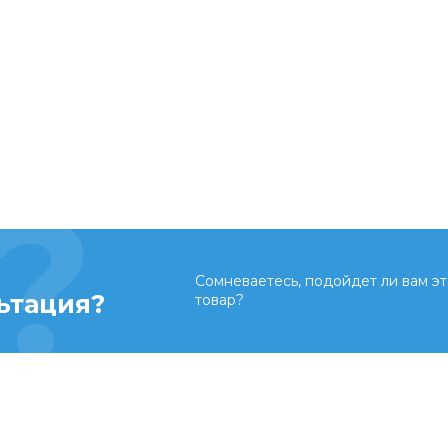
Сомневаетесь, подойдет ли вам эт
ьтация?
товар?