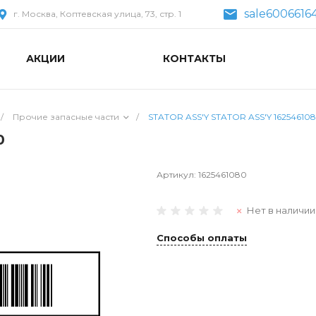
sale6006616
г. Москва, Коптевская улица, 73, стр. 1
АКЦИИ
КОНТАКТЫ
/
Прочие запасные части
/
STATOR ASS'Y STATOR ASS'Y 16254610
0
Артикул:
1625461080
Нет в наличии
Способы оплаты