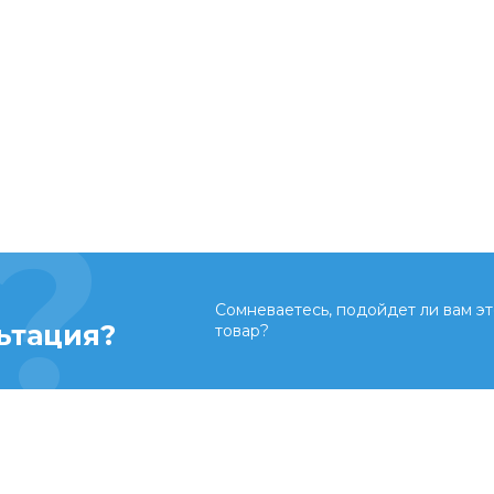
Сомневаетесь, подойдет ли вам эт
ьтация?
товар?