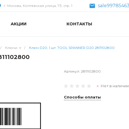
sale99785463
г. Москва, Коптевская улица, 73, стр. 1
АКЦИИ
КОНТАКТЫ
/
Ключи
/
Ключ D20, 1 шт. TOOL SPANNER D20 2811102800
811102800
Артикул:
2811102800
Нет в наличии
Способы оплаты