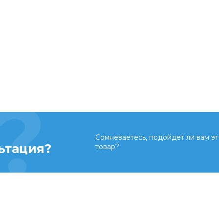
Сомневаетесь, подойдет ли вам эт
ьтация?
товар?