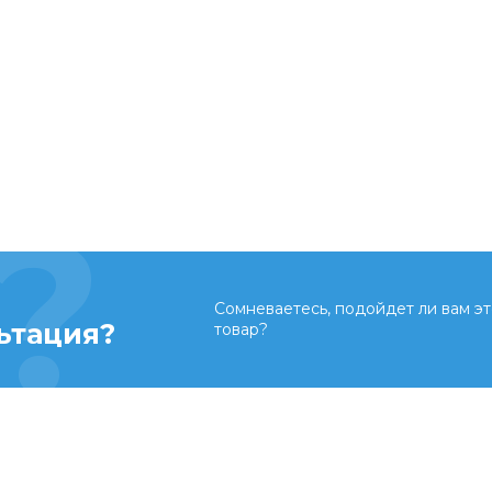
Сомневаетесь, подойдет ли вам эт
ьтация?
товар?