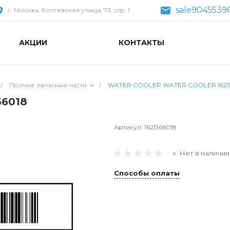
sale9045539
г. Москва, Коптевская улица, 73, стр. 1
АКЦИИ
КОНТАКТЫ
/
Прочие запасные части
/
WATER COOLER WATER COOLER 1625
6018
Артикул:
1625166018
Нет в наличии
Способы оплаты