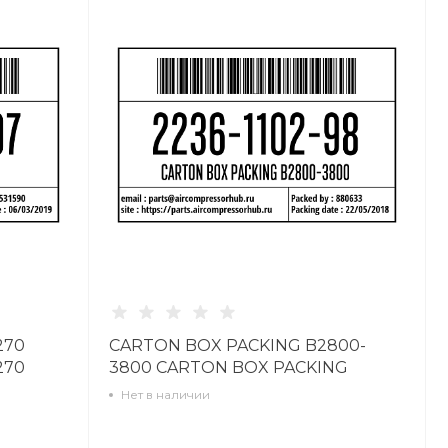
270
CARTON BOX PACKING B2800-
270
3800 CARTON BOX PACKING
B2800-3800 2236110298
Нет в наличии