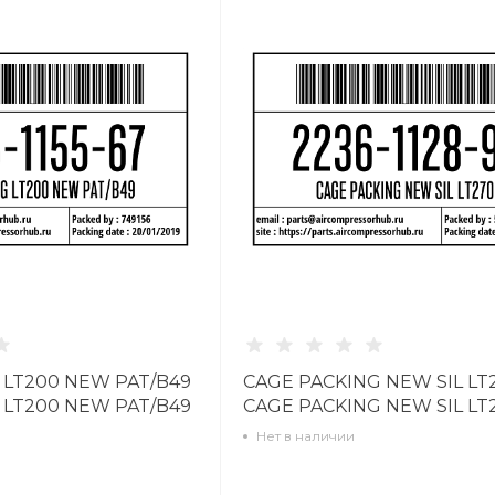
 LT200 NEW PAT/B49
CAGE PACKING NEW SIL LT
 LT200 NEW PAT/B49
CAGE PACKING NEW SIL LT
2236112897
Нет в наличии