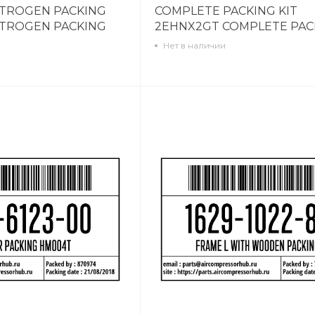
ITROGEN PACKING
COMPLETE PACKING KIT
ITROGEN PACKING
2EHNX2GT COMPLETE PAC
KIT 2EHNX2GT 1901905057
Нет в наличии