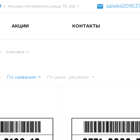
sale64009537
г. Москва, Коптевская улица, 73, стр. 1
АКЦИИ
КОНТАКТЫ
/
Упаковка
По названию
По цене
:
дешевле