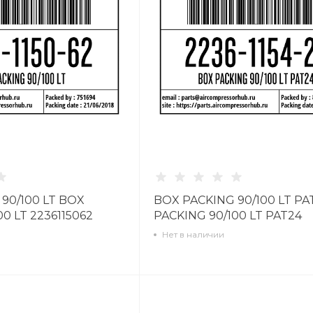
90/100 LT BOX
BOX PACKING 90/100 LT PA
0 LT 2236115062
PACKING 90/100 LT PAT24
2236115427
Нет в наличии