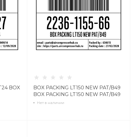
T24 BOX
BOX PACKING LT150 NEW PAT/B49
BOX PACKING LT150 NEW PAT/B49
2236115566
Нет в наличии