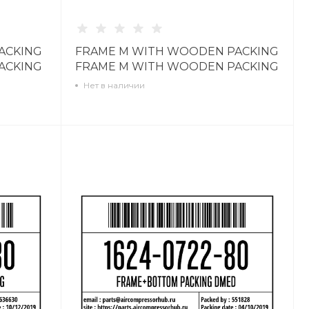
ACKING
FRAME M WITH WOODEN PACKING
ACKING
FRAME M WITH WOODEN PACKING
1629102180
Нет в наличии