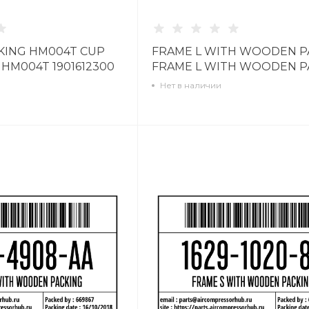
KING HM004T CUP
FRAME L WITH WOODEN P
 HM004T 1901612300
FRAME L WITH WOODEN P
1629102280
Нет в наличии