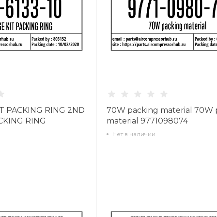
T PACKING RING 2ND
70W packing material 70W 
CKING RING
material 9771098074
Нет в наличии